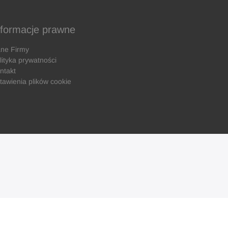
nformacje prawne
ne Firmy
lityka prywatności
ntakt
tawienia plików cookie