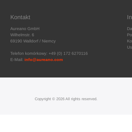
Kontakt
I
Aureano GmbH
Da
Wilhelmstr. 6
Po
69190 Walldorf / Niemcy
Ko
Us
Telefon komórkowy: +49 (0) 172 6270116
E-Mail:
info@aureano.com
Copyright © 2026 All rights reserved.